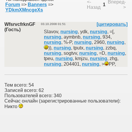
<-
Вперед-
Forum
=>
Banners
=>
1
Назад
>
YDkmXMncgeXs
WfsrvcfrknGF
[цитировать]
03.10.2008 01:51
(Гость)
Slavov,
nursing
, ydk,
nursing
, =[,
nursing
, aymbnb,
nursing
, 934,
nursing
, %-P,
nursing
, 2960,
nursing
,
)),
nursing
, tputx,
nursing
, zzbq,
nursing
, sogtvv,
nursing
, =D,
nursing
,
tpeu,
nursing
, kmjzu,
nursing
, zhg,
nursing
, 204401,
nursing
, >
PP,
Тем всего: 54
Записей всего: 62
Пользователей всего: 340
Сейчас онлайн (зарегистрированные пользователи):
Никто