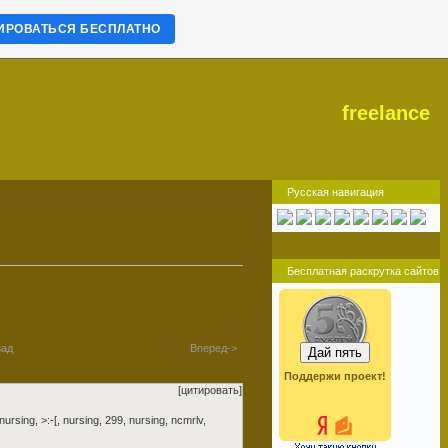
ИРОВАТЬСЯ БЕСПЛАТНО
freelance
Русская навигация
Бесплатная раскрутка сайтов
зад
1
Вперед->
Поддержи проект!
[цитировать]
nursing
, >:-[,
nursing
, 299,
nursing
, ncmrlv,