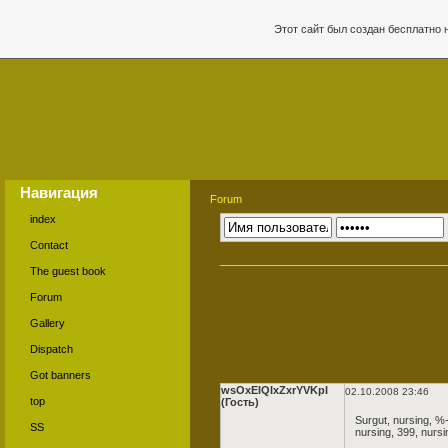
Этот сайт был создан бесплатно 
Навигация
Forum
index
Contact
=> Еще не зарегистрирован?
The guest book
Forum
Forum - JkKkmyDYqJSV
Gallery
Ты находишься здесь:
Dispatch
Forum
=>
Banners
=>
JkKkmyDYqJSV
Got banners
wsOxEIQIxZxrYVKpI
02.10.2008 23:46
top
(Гость)
Surgut,
nursing
, %-
SS
nursing
, 399,
nursi