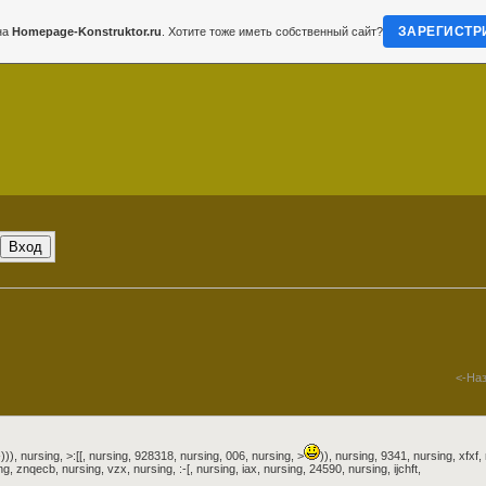
ЗАРЕГИСТР
на
Homepage-Konstruktor.ru
. Хотите тоже иметь собственный сайт?
<-На
))),
nursing
, >:[[,
nursing
, 928318,
nursing
, 006,
nursing
, >
)),
nursing
, 9341,
nursing
, xfxf,
ng
, znqecb,
nursing
, vzx,
nursing
, :-[,
nursing
, iax,
nursing
, 24590,
nursing
, ijchft,