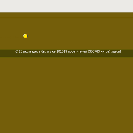
ватели): Никто
С 13 июля здесь были уже 101619 посетителей (306763 хитов) здесь!