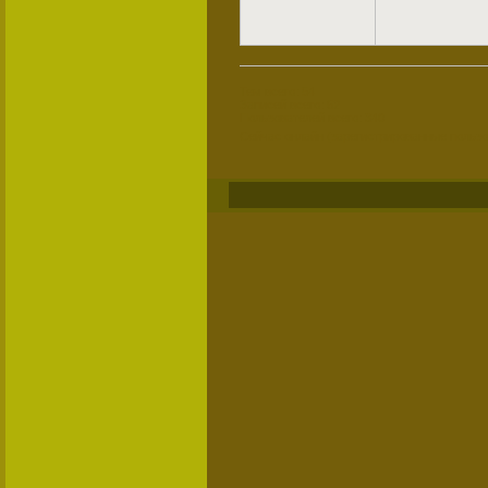
Тем всего: 54
Записей всего: 62
Пользователей всего: 340
Сейчас онлайн (зарегистрированные пользо