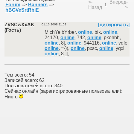
<-
Вперед-
Forum
=>
Banners
=>
1
Назад
>
hBGVeSrtRbiE
ZVSCwXxAK
[цитировать]
01.10.2008 11:53
(Гость)
MichYelbYrber,
online
, bik,
online
,
24170,
online
, 742,
online
, pkehhh,
online
, 8[,
online
, 944116,
online
, vqfe,
online
, =-)),
online
, pxsc,
online
, yqxl,
online
, 8-]],
Тем всего: 54
Записей всего: 62
Пользователей всего: 340
Сейчас онлайн (зарегистрированные пользователи):
Никто