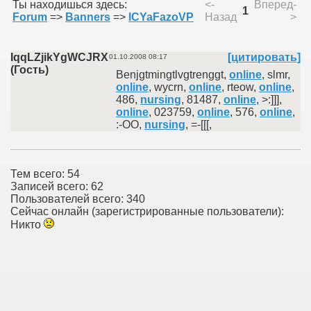
Ты находишься здесь:
<-
Вперед-
1
Forum
=>
Banners
=>
lCYaFazoVP
Назад
>
IqqLZjikYgWCJRX
[цитировать]
01.10.2008 08:17
(Гость)
Benjgtmingtlvgtrenggt,
online
, slmr,
online
, wycrn,
online
, rteow,
online
,
486,
nursing
, 81487,
online
, >:]]],
online
, 023759,
online
, 576,
online
,
:-OO,
nursing
, =-[[[,
Тем всего: 54
Записей всего: 62
Пользователей всего: 340
Сейчас онлайн (зарегистрированные пользователи):
Никто