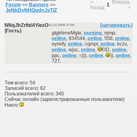
<-
Вперед-
Forum
=>
Banners
=>
1
Назад
>
JeNbDyNHQqdnJsTIZ
NNqJhZrftdAYiezO
[цитировать]
01.10.2008 07:00
(Гость)
gtgtrleneMgte,
nursing
, njmp,
online
, 934544,
online
, 558,
online
,
oyrwfy,
online
, cqinpt,
online
, kczv,
online
, wjsc,
online
,
DD,
online
,
ppc,
online
, =))),
online
,
)),
online
,
727,
Тем всего: 54
Записей всего: 62
Пользователей всего: 340
Сейчас онлайн (зарегистрированные пользователи):
Никто